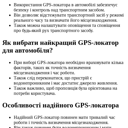
Використання GPS-локатора в автомобілі забезпечує
безпеку і контроль над транспортним засобом.
Він дозволяє відстежувати транспортний засіб у режимі
реального часу та визначати його місцезнаходження.
Також можна налаштувати оповіщення та сповіщення
про будь-який рух транспортного засобу.
Як вибрати найкращий GPS-локатор
для автомобіля?
При виборі GPS-локатора необхідно враховувати кілька
факторів, таких як точність визначення
місцезнаходження і час роботи.
Також слід переконатися, що пристрій є
водонепроникним і має достатнє джерело живлення.
Також важливо, щоб пропозиція була орієнтована на
потреби користувача.
Особливості надійного GPS-локатора
Надійний GPS-локатор повинен мати тривалий час
роботи і точність визначення місцезнаходження.
Він також повинен бути водонепроникним і мати