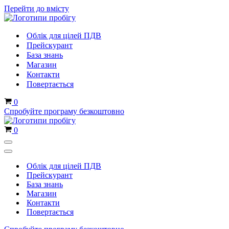
Перейти до вмісту
Облік для цілей ПДВ
Прейскурант
База знань
Магазин
Контакти
Повертається
Кошик
0
Спробуйте програму безкоштовно
Кошик
0
Меню
навігації
Меню
навігації
Облік для цілей ПДВ
Прейскурант
База знань
Магазин
Контакти
Повертається