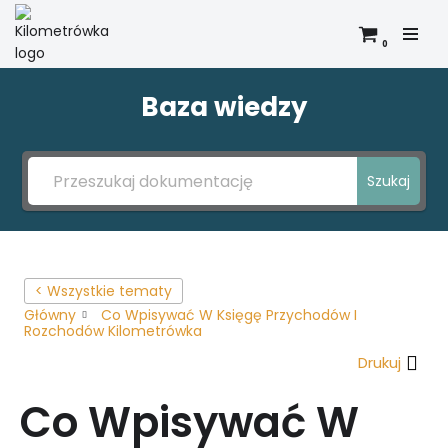
0
Przejdź
do
treści
Baza wiedzy
Szukaj
< Wszystkie tematy
Główny
Co Wpisywać W Księgę Przychodów I
Rozchodów Kilometrówka
Drukuj
Co Wpisywać W