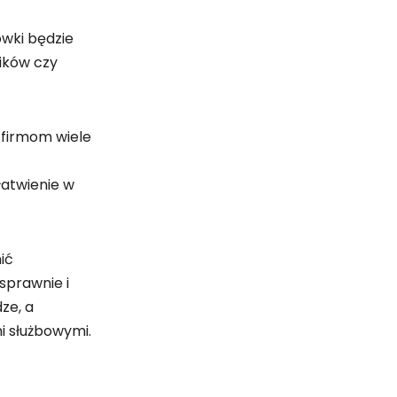
ówki będzie
ików czy
 firmom wiele
atwienie w
ić
sprawnie i
ze, a
i służbowymi.