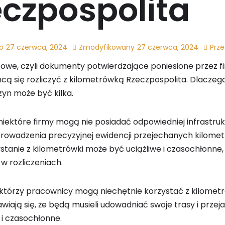
czpospolita
o
27 czerwca, 2024
Zmodyfikowany
27 czerwca, 2024
Prze
towe, czyli dokumenty potwierdzające poniesione przez f
cą się rozliczyć z kilometrówką Rzeczpospolita. Dlaczego
zyn może być kilka.
niektóre firmy mogą nie posiadać odpowiedniej infrastruk
rowadzenia precyzyjnej ewidencji przejechanych kilometr
ystanie z kilometrówki może być uciążliwe i czasochłonne,
w rozliczeniach.
ektórzy pracownicy mogą niechętnie korzystać z kilometr
iają się, że będą musieli udowadniać swoje trasy i przej
 i czasochłonne.