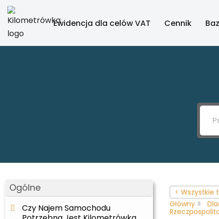
Ewidencja dla celów VAT
Cennik
Baz
Przejdź
do
treści
Ogólne
< Wszystkie
Główny
Dla
Czy Najem Samochodu
Rzeczpospolit
Potrzebna Jest Kilometrówka