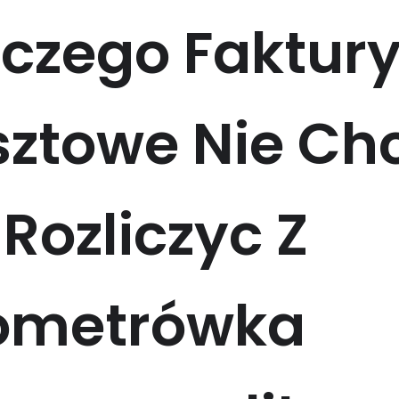
czego Faktur
sztowe Nie Ch
 Rozliczyc Z
lometrówka