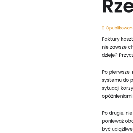
Rze
Opublikowan
Faktury kosz
nie zawsze ch
dzieje? Przyc
Po pierwsze, 
systemu do p
sytuacji korz
opóźnieniami 
Po drugie, ni
ponieważ obaw
być uciążliwe