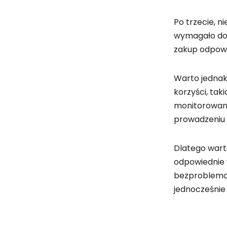
Po trzecie, n
wymagało do
zakup odpowi
Warto jednak
korzyści, tak
monitorowani
prowadzeniu 
Dlatego wart
odpowiednie 
bezproblemow
jednocześnie