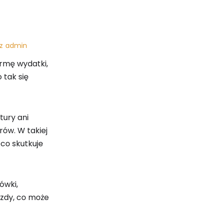
z
admin
irmę wydatki,
 tak się
tury ani
ów. W takiej
 co skutkuje
ówki,
azdy, co może